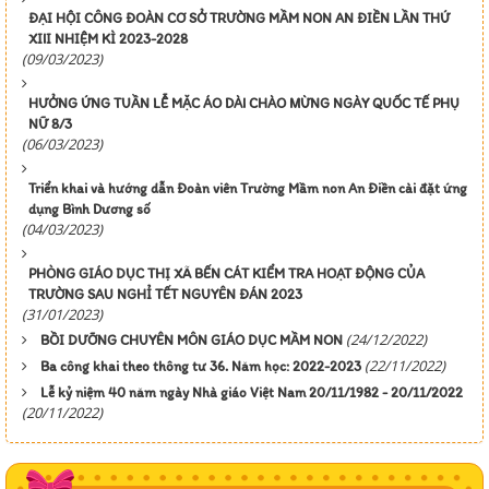
ĐẠI HỘI CÔNG ĐOÀN CƠ SỞ TRƯỜNG MẦM NON AN ĐIỀN LẦN THỨ
XIII NHIỆM KÌ 2023-2028
(09/03/2023)
HƯỞNG ỨNG TUẦN LỄ MẶC ÁO DÀI CHÀO MỪNG NGÀY QUỐC TẾ PHỤ
NỮ 8/3
(06/03/2023)
Triển khai và hướng dẫn Đoàn viên Trường Mầm non An Điền cài đặt ứng
dụng Bình Dương số
(04/03/2023)
PHÒNG GIÁO DỤC THỊ XÃ BẾN CÁT KIỂM TRA HOẠT ĐỘNG CỦA
TRƯỜNG SAU NGHỈ TẾT NGUYÊN ĐÁN 2023
(31/01/2023)
(24/12/2022)
BỒI DƯỠNG CHUYÊN MÔN GIÁO DỤC MẦM NON
(22/11/2022)
Ba công khai theo thông tư 36. Năm học: 2022-2023
Lễ kỷ niệm 40 năm ngày Nhà giáo Việt Nam 20/11/1982 - 20/11/2022
(20/11/2022)