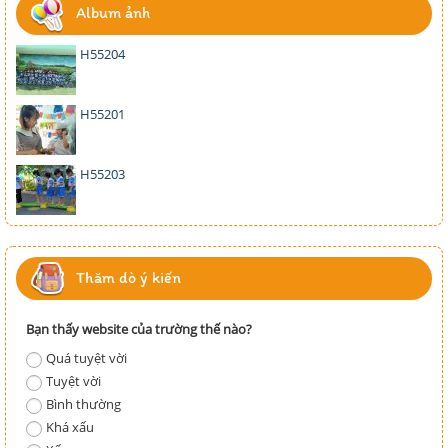
Album ảnh
H55204
H55201
H55203
Thăm dò ý kiến
Bạn thấy website của trường thế nào?
Quá tuyệt vời
Tuyệt vời
Bình thường
Khá xấu