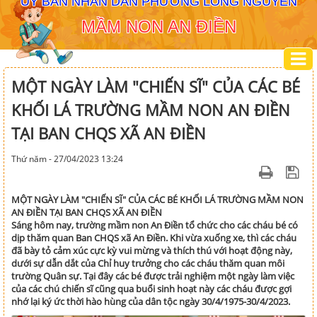
ỦY BAN NHÂN DÂN PHƯỜNG LONG NGUYÊN
MẦM NON AN ĐIỀN
MỘT NGÀY LÀM "CHIẾN SĨ" CỦA CÁC BÉ
KHỐI LÁ TRƯỜNG MẦM NON AN ĐIỀN
TẠI BAN CHQS XÃ AN ĐIỀN
Thứ năm - 27/04/2023 13:24
MỘT NGÀY LÀM "CHIẾN SĨ" CỦA CÁC BÉ KHỐI LÁ TRƯỜNG MẦM NON
AN ĐIỀN TẠI BAN CHQS XÃ AN ĐIỀN
Sáng hôm nay, trường mầm non An Điền tổ chức cho các cháu bé có
dịp thăm quan Ban CHQS xã An Điền. Khi vừa xuống xe, thì các cháu
đã bày tỏ cảm xúc cực kỳ vui mừng và thích thú với hoạt động này,
dưới sự dẫn dắt của Chỉ huy trưởng cho các cháu thăm quan môi
trường Quân sự. Tại đây các bé được trải nghiệm một ngày làm việc
của các chú chiến sĩ cũng qua buổi sinh hoạt này các cháu được gợi
nhớ lại ký ức thời hào hùng của dân tộc ngày 30/4/1975-30/4/2023.