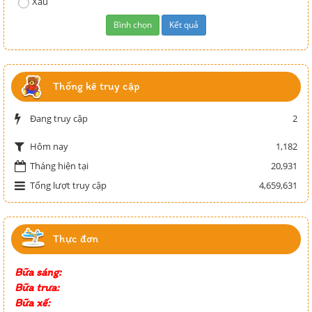
Xấu
Thống kê truy cập
Đang truy cập
2
1,182
Hôm nay
Tháng hiện tại
20,931
Tổng lượt truy cập
4,659,631
Thực đơn
Bữa sáng:
Bữa trưa:
Bữa xế: