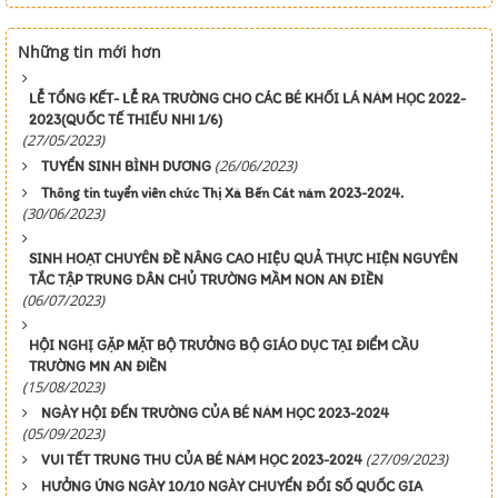
Những tin mới hơn
LỄ TỔNG KẾT- LỄ RA TRƯỜNG CHO CÁC BÉ KHỐI LÁ NĂM HỌC 2022-
2023(QUỐC TẾ THIẾU NHI 1/6)
(27/05/2023)
(26/06/2023)
TUYỂN SINH BÌNH DƯƠNG
Thông tin tuyển viên chức Thị Xã Bến Cát năm 2023-2024.
(30/06/2023)
SINH HOẠT CHUYÊN ĐỀ NÂNG CAO HIỆU QUẢ THỰC HIỆN NGUYÊN
TẮC TẬP TRUNG DÂN CHỦ TRƯỜNG MẦM NON AN ĐIỀN
(06/07/2023)
HỘI NGHỊ GẶP MẶT BỘ TRƯỞNG BỘ GIÁO DỤC TẠI ĐIỂM CẦU
TRƯỜNG MN AN ĐIỀN
(15/08/2023)
NGÀY HỘI ĐẾN TRƯỜNG CỦA BÉ NĂM HỌC 2023-2024
(05/09/2023)
(27/09/2023)
VUI TẾT TRUNG THU CỦA BÉ NĂM HỌC 2023-2024
HƯỞNG ỨNG NGÀY 10/10 NGÀY CHUYỂN ĐỔI SỐ QUỐC GIA