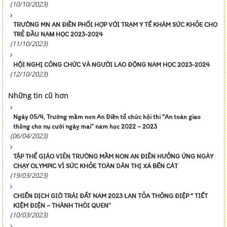
(10/10/2023)
TRƯỜNG MN AN ĐIỀN PHỐI HỢP VỚI TRẠM Y TẾ KHÁM SỨC KHỎE CHO
TRẺ ĐẦU NĂM HỌC 2023-2024
(11/10/2023)
HỘI NGHỊ CÔNG CHỨC VÀ NGƯỜI LAO ĐỘNG NĂM HỌC 2023-2024
(12/10/2023)
Những tin cũ hơn
Ngày 05/4, Trường mầm non An Điền tổ chức hội thi “An toàn giao
thông cho nụ cười ngày mai” năm học 2022 – 2023
(06/04/2023)
TẬP THỂ GIÁO VIÊN TRƯỜNG MẦM NON AN ĐIỀN HƯỞNG ỨNG NGÀY
CHẠY OLYMPIC VÌ SỨC KHỎE TOÀN DÂN THỊ XÃ BẾN CÁT
(19/03/2023)
CHIẾN DỊCH GIỜ TRÁI ĐẤT NĂM 2023 LAN TỎA THÔNG ĐIỆP “ TIẾT
KIỆM ĐIỆN – THÀNH THÓI QUEN”
(10/03/2023)