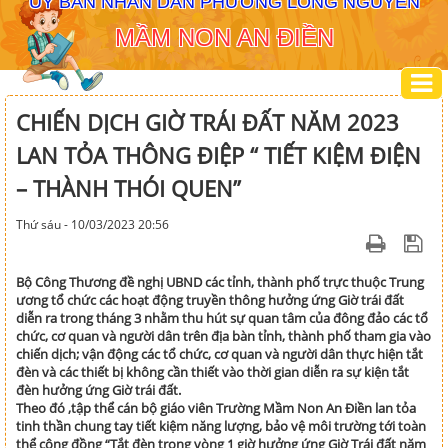
ỦY BAN NHÂN DÂN PHƯỜNG LONG NGUYÊN
MẦM NON AN ĐIỀN
CHIẾN DỊCH GIỜ TRÁI ĐẤT NĂM 2023
LAN TỎA THÔNG ĐIỆP “ TIẾT KIỆM ĐIỆN
– THÀNH THÓI QUEN”
Thứ sáu - 10/03/2023 20:56
Bộ Công Thương đề nghị UBND các tỉnh, thành phố trực thuộc Trung
ương tổ chức các hoạt động truyền thông hưởng ứng Giờ trái đất
diễn ra trong tháng 3 nhằm thu hút sự quan tâm của đông đảo các tổ
chức, cơ quan và người dân trên địa bàn tỉnh, thành phố tham gia vào
chiến dịch; vận động các tổ chức, cơ quan và người dân thực hiện tắt
đèn và các thiết bị không cần thiết vào thời gian diễn ra sự kiện tắt
đèn hưởng ứng Giờ trái đất.
Theo đó ,tập thể cán bộ giáo viên Trường Mầm Non An Điền lan tỏa
tinh thần chung tay tiết kiệm năng lượng, bảo vệ môi trường tới toàn
thể cộng đồng “Tắt đèn trong vòng 1 giờ hưởng ứng Giờ Trái đất năm