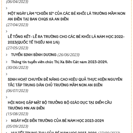
(06/04/2023)
MỘT NGÀY LÀM "CHIẾN SĨ" CỦA CÁC BÉ KHỐI LÁ TRƯỜNG MẦM NON
AN ĐIỀN TẠI BAN CHQS XÃ AN ĐIỀN
(27/04/2023)
LỄ TỔNG KẾT- LỄ RA TRƯỜNG CHO CÁC BÉ KHỐI LÁ NĂM HỌC 2022-
2023(QUỐC TẾ THIẾU NHI 1/6)
(27/05/2023)
(26/06/2023)
TUYỂN SINH BÌNH DƯƠNG
Thông tin tuyển viên chức Thị Xã Bến Cát năm 2023-2024.
(30/06/2023)
SINH HOẠT CHUYÊN ĐỀ NÂNG CAO HIỆU QUẢ THỰC HIỆN NGUYÊN
TẮC TẬP TRUNG DÂN CHỦ TRƯỜNG MẦM NON AN ĐIỀN
(06/07/2023)
HỘI NGHỊ GẶP MẶT BỘ TRƯỞNG BỘ GIÁO DỤC TẠI ĐIỂM CẦU
TRƯỜNG MN AN ĐIỀN
(15/08/2023)
NGÀY HỘI ĐẾN TRƯỜNG CỦA BÉ NĂM HỌC 2023-2024
(05/09/2023)
(27/09/2023)