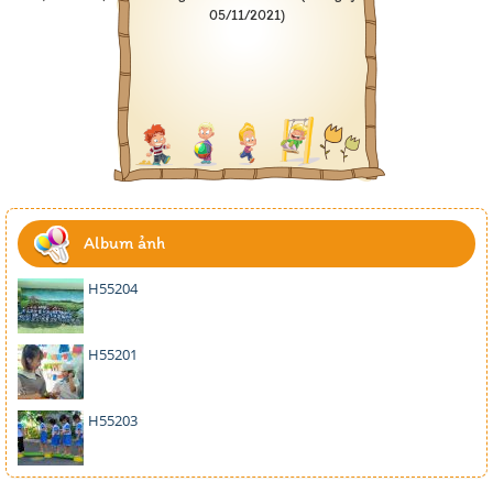
05/11/2021)
Album ảnh
H55204
H55201
H55203