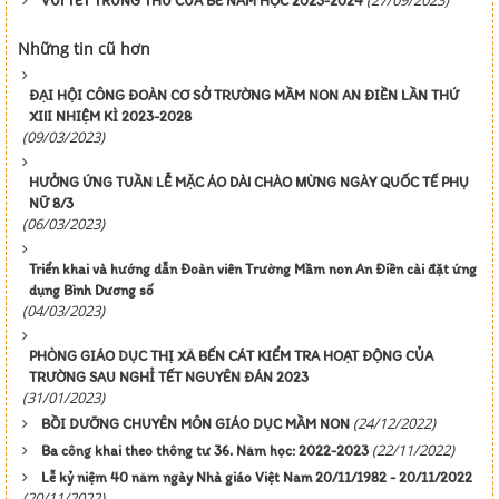
VUI TẾT TRUNG THU CỦA BÉ NĂM HỌC 2023-2024
Những tin cũ hơn
ĐẠI HỘI CÔNG ĐOÀN CƠ SỞ TRƯỜNG MẦM NON AN ĐIỀN LẦN THỨ
XIII NHIỆM KÌ 2023-2028
(09/03/2023)
HƯỞNG ỨNG TUẦN LỄ MẶC ÁO DÀI CHÀO MỪNG NGÀY QUỐC TẾ PHỤ
NỮ 8/3
(06/03/2023)
Triển khai và hướng dẫn Đoàn viên Trường Mầm non An Điền cài đặt ứng
dụng Bình Dương số
(04/03/2023)
PHÒNG GIÁO DỤC THỊ XÃ BẾN CÁT KIỂM TRA HOẠT ĐỘNG CỦA
TRƯỜNG SAU NGHỈ TẾT NGUYÊN ĐÁN 2023
(31/01/2023)
(24/12/2022)
BỒI DƯỠNG CHUYÊN MÔN GIÁO DỤC MẦM NON
(22/11/2022)
Ba công khai theo thông tư 36. Năm học: 2022-2023
Lễ kỷ niệm 40 năm ngày Nhà giáo Việt Nam 20/11/1982 - 20/11/2022
(20/11/2022)