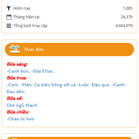
1,005
Hôm nay
Tháng hiện tại
24,379
Tổng lượt truy cập
4,663,079
Thực đơn
Bữa sáng:
-Canh bún. -Sữa Ellac.
Bữa trưa:
-Cơm. -Mặn: Cá diêu hồng sốt cà -Luộc: Đậu que. -Canh:
Rau dền.
Bữa xế:
Chè ngủ thạch
Bữa chiều:
-Cháo óc heo