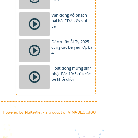
Vận động vỗ phách
bài hát "Trái cây vui
vẻ"
Đón xuân Ất Tỵ 2025
cùng các bé yêu lớp Lá
4
Hoạt động mừng sinh
nhật Bác 19/5 của các
bé khối chồi
Powered by
NuKeViet
- a product of
VINADES.,JSC