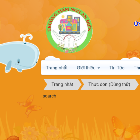
Ủ
Trang nhất
Giới thiệu
Tin Tức
Th
Trang nhất
Thực đơn (Dùng thử)
search