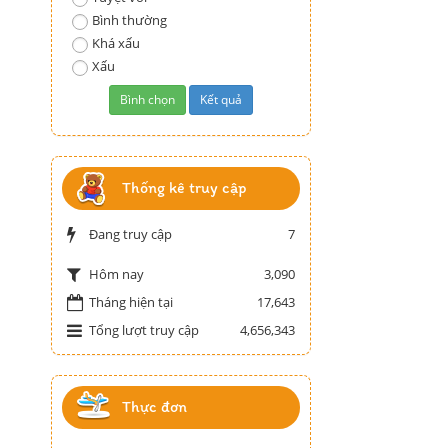
Bình thường
Khá xấu
Xấu
Thống kê truy cập
Đang truy cập
7
3,090
Hôm nay
Tháng hiện tại
17,643
Tổng lượt truy cập
4,656,343
Thực đơn