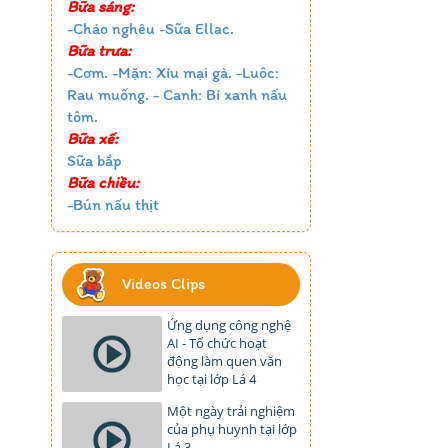
Bữa sáng:
-Cháo nghêu -Sữa Ellac.
Bữa trưa:
-Cơm. -Mặn: Xíu mại gà. -Luôc:
Rau muống. - Canh: Bí xanh nấu
tôm.
Bữa xế:
Sữa bắp
Bữa chiều:
-Bún nấu thịt
Videos Clips
Ứng dụng công nghệ
AI - Tổ chức hoạt
động làm quen văn
học tại lớp Lá 4
Một ngày trải nghiệm
của phụ huynh tại lớp
Lá 3