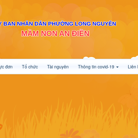
Y BAN NHÂN DÂN PHƯỜNG LONG NGUYÊN
MẦM NON AN ĐIỀN
ực đơn
Tổ chức
Tài nguyên
Thông tin covid-19
Liên