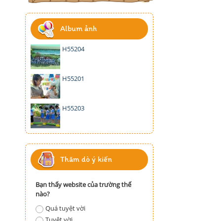
Album ảnh
H55204
H55201
H55203
Thăm dò ý kiến
Bạn thấy website của trường thế
nào?
Quá tuyệt vời
Tuyệt vời