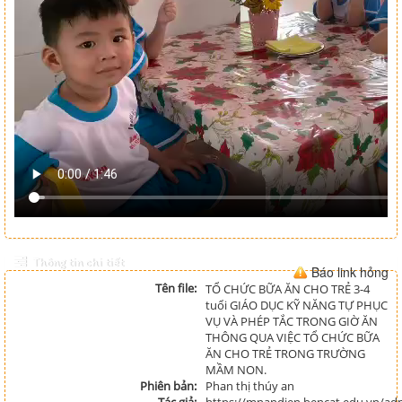
Thông tin chi tiết
Báo link hỏng
Tên file:
TỔ CHỨC BỮA ĂN CHO TRẺ 3-4
tuổi GIÁO DỤC KỸ NĂNG TỰ PHỤC
VỤ VÀ PHÉP TẮC TRONG GIỜ ĂN
THÔNG QUA VIỆC TỔ CHỨC BỮA
ĂN CHO TRẺ TRONG TRƯỜNG
MẦM NON.
Phiên bản:
Phan thị thúy an