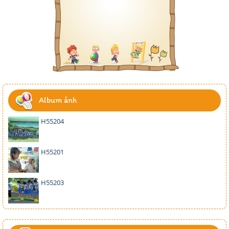
Album ảnh
H55204
H55201
H55203