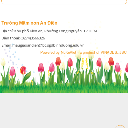
Trường Mầm non An Điền
Địa chỉ: Khu phố Kien An, Phường Long Nguyên, TP HCM
Điện thoại: (0274)3566326
Email: maugiaoandien@bc.sgdbinhduong.edu.vn
Powered by
NuKeViet
- a product of
VINADES.,JSC