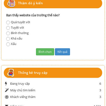
Thăm dò ý kiến
Bạn thấy website của trường thế nào?
Quá tuyệt vời
Tuyệt vời
Bình thường
Khá xấu
Xấu
Thống kê truy cập
Đang truy cập
6
Máy chủ tìm kiếm
3
Khách viếng thăm
3