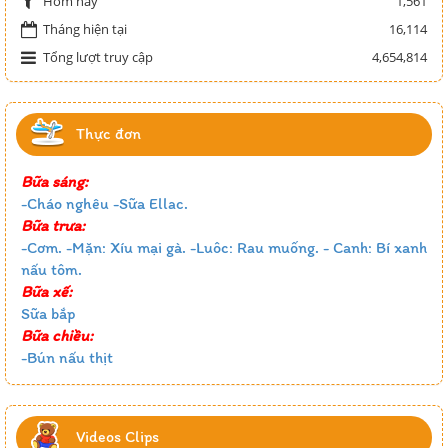
1,561
Hôm nay
Tháng hiện tại
16,114
Tổng lượt truy cập
4,654,814
Thực đơn
Bữa sáng:
-Cháo nghêu -Sữa Ellac.
Bữa trưa:
-Cơm. -Mặn: Xíu mại gà. -Luôc: Rau muống. - Canh: Bí xanh
nấu tôm.
Bữa xế:
Sữa bắp
Bữa chiều:
-Bún nấu thịt
Videos Clips