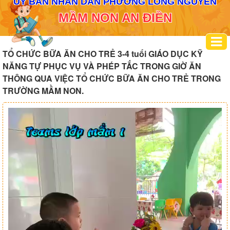
ỦY BAN NHÂN DÂN PHƯỜNG LONG NGUYÊN
MẦM NON AN ĐIỀN
TỔ CHỨC BỮA ĂN CHO TRẺ 3-4 tuổi GIÁO DỤC KỸ
NĂNG TỰ PHỤC VỤ VÀ PHÉP TẮC TRONG GIỜ ĂN
THÔNG QUA VIỆC TỔ CHỨC BỮA ĂN CHO TRẺ TRONG
TRƯỜNG MẦM NON.