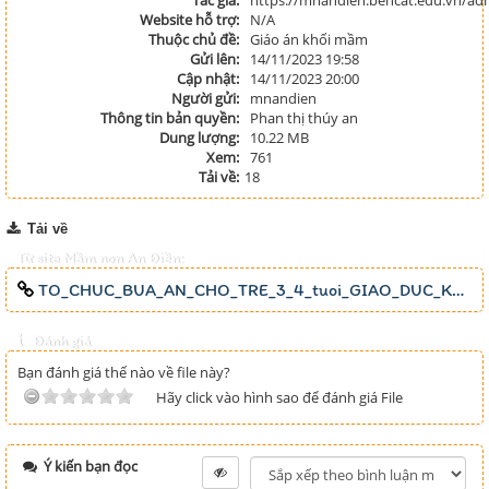
Tác giả:
https://mnandien.bencat.edu.vn/ad
Website hỗ trợ:
N/A
Thuộc chủ đề:
Giáo án khối mầm
Gửi lên:
14/11/2023 19:58
Cập nhật:
14/11/2023 20:00
Người gửi:
mnandien
Thông tin bản quyền:
Phan thị thúy an
Dung lượng:
10.22 MB
Xem:
761
Tải về:
18
Tải về
Từ site Mầm non An Điền:
TO_CHUC_BUA_AN_CHO_TRE_3_4_tuoi_GIAO_DUC_KY_NANG_TU_PHUC_VU_VA_PHEP_TAC_TRONG_GIO_AN_THONG_QUA_VIEC_TO_CHUC_BUA_AN_CHO_TRE_TRONG_TRUONG_MAM_NON.mp4
Đánh giá
Bạn đánh giá thế nào về file này?
Hãy click vào hình sao để đánh giá File
Ý kiến bạn đọc