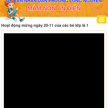
ỦY BAN NHÂN DÂN PHƯỜNG LONG NGUYÊN
MẦM NON AN ĐIỀN
Hoạt động mừng ngày 20-11 của các bé lớp lá 1