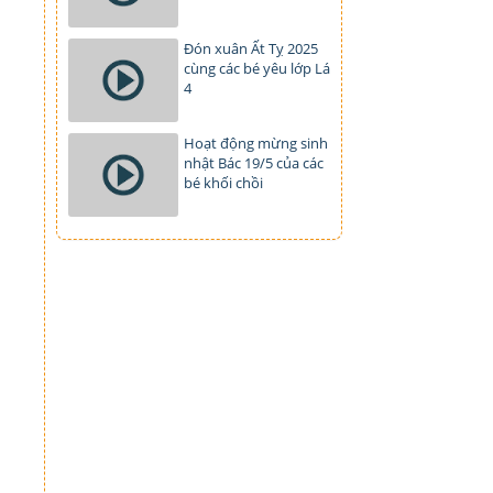
Đón xuân Ất Tỵ 2025
cùng các bé yêu lớp Lá
4
Hoạt động mừng sinh
nhật Bác 19/5 của các
bé khối chồi