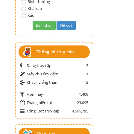
Bình thường
Khá xấu
Xấu
Thống kê truy cập
Đang truy cập
3
Máy chủ tìm kiếm
1
Khách viếng thăm
2
1,409
Hôm nay
Tháng hiện tại
23,095
Tổng lượt truy cập
4,661,795
Thực đơn