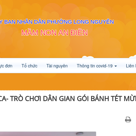
Y BAN NHÂN DÂN PHƯỜNG LONG NGUYÊN
MẦM NON AN ĐIỀN
ực đơn
Tổ chức
Tài nguyên
Thông tin covid-19
Liên
CA- TRÒ CHƠI DÂN GIAN GÓI BÁNH TÉT M