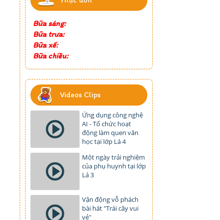
Bữa sáng:
Bữa trưa:
Bữa xế:
Bữa chiều:
Videos Clips
Ứng dụng công nghệ
AI - Tổ chức hoạt
động làm quen văn
học tại lớp Lá 4
Một ngày trải nghiệm
của phụ huynh tại lớp
Lá 3
Vận động vỗ phách
bài hát "Trái cây vui
vẻ"