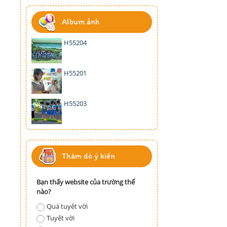
Album ảnh
H55204
H55201
H55203
Thăm dò ý kiến
Bạn thấy website của trường thế
nào?
Quá tuyệt vời
Tuyệt vời