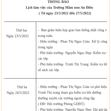
THÔNG BÁO
Lịch làm việc của Trường Mầm non An Điền
( Từ ngày 23/5/202
2
đến 27/5/202
2
)
- Ban giám hiệu họp giao ban thống nhất công việc
Thứ hai
trong tuần.
Ngày 23/5/202
2
- Hiệu trưởng - Phan Thị Ngọc Giàu: Xử lý công vi
trong ngày
- Phó hiệu trưởng- Nguyễn Ngọc Đẹp: Kiểm tra vệ 
các lớp.
- Phó hiệu trưởng- Trịnh Thị Trang: Kiểm tra hồ s
sổ sách
các lớp.
- Hiệu trưởng - Phan Thị Ngọc Giàu và phó hiệu tr
Thứ ba
Trịnh
Thị trang tham gia kiểm tra bồi dưỡng
Ngày 24/5/202
2
thường xuyên các trường
ngoài công lập.
( ĐĐ: Hội trường Phòng GDĐT)
- Phó hiệu trưởng- Nguyễn Ngọc Đẹp: Dự giờ ăn