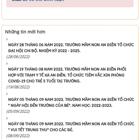
Những tin mới hơn
NGÀY 28 THÁNG 06 NĂM 2022. TRƯỜNG MẦM NON AN ĐIỀN TỔ CHỨC
ĐẠI HỘI CHI BỘ. NHIỆM KỲ 2022 - 2025.
(28/06/2022)
NGÀY 19 THÁNG 08 NĂM 2022. TRƯỜNG MẦM NON AN ĐIỀN PHỐI
HỢP VỚI TRẠM Y TẾ XÃ AN ĐIỀN. TỔ CHỨC TIÊM VẮC XIN PHÒNG
COVID-19 CHO TRẺ 5 TUỔI TẠI TRƯỜNG.
(19/08/2022)
NGÀY 05 THÁNG 09 NĂM 2022. TRƯỜNG MẦM NON AN ĐIỀN TỔ CHỨC
" NGÀY HỘI ĐẾN TRƯỜNG CỦA BÉ". NĂM HỌC: 2022-2023.
(05/09/2022)
NGÀY 08 THÁNG 09 NĂM 2022. TRƯỜNG MẦM NON AN ĐIỀN TỔ CHỨC
" VUI TẾT TRUNG THU" CHO CÁC BÉ.
(08/09/2022)