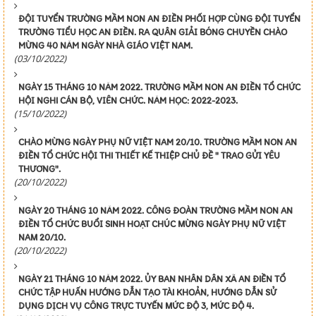
ĐỘI TUYỂN TRƯỜNG MẦM NON AN ĐIỀN PHỐI HỢP CÙNG ĐỘI TUYỂN
TRƯỜNG TIỂU HỌC AN ĐIỀN. RA QUÂN GIẢI BÓNG CHUYỀN CHÀO
MỪNG 40 NĂM NGÀY NHÀ GIÁO VIỆT NAM.
(03/10/2022)
NGÀY 15 THÁNG 10 NĂM 2022. TRƯỜNG MẦM NON AN ĐIỀN TỔ CHỨC
HỘI NGHI CÁN BỘ, VIÊN CHỨC. NĂM HỌC: 2022-2023.
(15/10/2022)
CHÀO MỪNG NGÀY PHỤ NỮ VIỆT NAM 20/10. TRƯỜNG MẦM NON AN
ĐIỀN TỔ CHỨC HỘI THI THIẾT KẾ THIỆP CHỦ ĐỀ " TRAO GỬI YÊU
THƯƠNG".
(20/10/2022)
NGÀY 20 THÁNG 10 NĂM 2022. CÔNG ĐOÀN TRƯỜNG MẦM NON AN
ĐIỀN TỔ CHỨC BUỔI SINH HOẠT CHÚC MỪNG NGÀY PHỤ NỮ VIỆT
NAM 20/10.
(20/10/2022)
NGÀY 21 THÁNG 10 NĂM 2022. ỦY BAN NHÂN DÂN XÃ AN ĐIỀN TỔ
CHỨC TẬP HUẤN HƯỚNG DẪN TẠO TÀI KHOẢN, HƯỚNG DẪN SỬ
DỤNG DỊCH VỤ CÔNG TRỰC TUYẾN MỨC ĐỘ 3, MỨC ĐỘ 4.