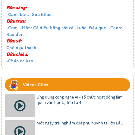
Bữa sáng:
-Canh bún. -Sữa Ellac.
Bữa trưa:
-Cơm. -Mặn: Cá diêu hồng sốt cà -Luộc: Đậu que. -Canh:
Rau dền.
Bữa xế:
Chè ngủ thạch
Bữa chiều:
-Cháo óc heo
Videos Clips
Ứng dụng công nghệ AI - Tổ chức hoạt động làm
quen văn học tại lớp Lá 4
Một ngày trải nghiệm của phụ huynh tại lớp Lá 3