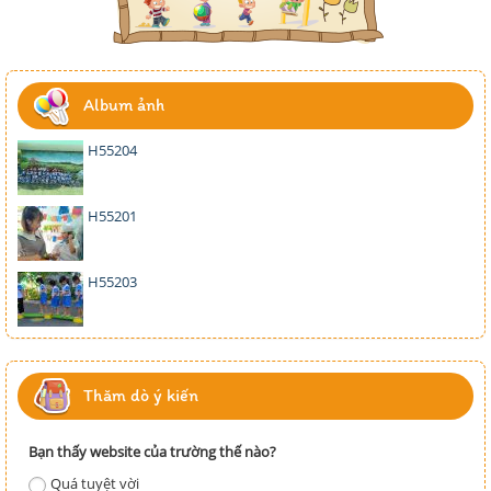
Album ảnh
H55204
H55201
H55203
Thăm dò ý kiến
Bạn thấy website của trường thế nào?
Quá tuyệt vời