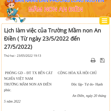
ỦY BAN NHÂN DÂN PHƯỜNG LONG NGUYÊN
MẦM NON AN ĐIỀN
Lịch làm việc của Trường Mầm non An
Điền ( Từ ngày 23/5/2022 đến
27/5/2022)
Thứ hai - 23/05/2022 19:13
PHÒNG GD – ĐT TX BẾN CÁT CỘNG HÒA XÃ HỘI CHỦ
NGHĨA VIỆT NAM
TRƯỜNG MẦM NON AN ĐIỀN Độc lập- Tự do- Hạnh
phúc.
An Điền, ngày
20
tháng
5
năm 20
22