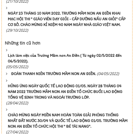
(21/10/2022)
NGÀY 23 THÁNG 10 NĂM 2022. TRƯỜNG MẦM NON AN ĐIỀN KHAI
MẠC HỘI THI " GIÁO VIÊN DẠY GIỎI - CẤP DƯỠNG NẤU ĂN GIỎI" CẤP
CƠ SỞ. CHÀO MỪNG KỈ NIỆM 40 NĂM NGÀY NHÀ GIÁO VIỆT NAM.
(29/10/2022)
Những tin cũ hơn
Lịch làm việc của Trường Mầm non An Điền ( Từ ngày 02/5/2022 đến
06/5/2022).
(05/05/2022)
(04/05/2022)
ĐOÀN THANH NIÊN TRƯỜNG MẦM NON AN ĐIỀN.
HỬNG ỨNG NGÀY QUỐC TẾ LAO ĐỘNG 01/05. NGÀY 28 THÁNG 04
NĂM 2022 TRƯỜNG MẦM NON AN ĐIỀN TỔ CHỨC BUỔI LAO ĐỘNG
TỔNG VỆ SINH TRONG VÀ NGOÀI TRƯỜNG LỚP.
(28/04/2022)
CHÀO MỪNG NGÀY MIỀN NAM HOÀN TOÀN GIẢI PHÓNG THỐNG
NHẤT ĐẤT NƯỚC 30/04 VÀ QUỐC TẾ LAO ĐỘNG 01/05. TRƯỜNG MẦM
NON AN ĐIỀN TỔ CHỨC HỘI THI " BÉ TÀI NĂNG".
(27/04/2022)