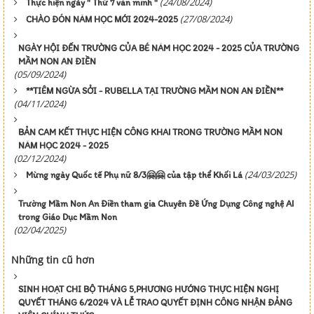
(24/08/2024)
Thực hiện ngày " Thứ 7 văn minh "
(27/08/2024)
CHÀO ĐÓN NĂM HỌC MỚI 2024-2025
NGÀY HỘI ĐẾN TRƯỜNG CỦA BÉ NĂM HỌC 2024 - 2025 CỦA TRƯỜNG
MẦM NON AN ĐIỀN
(05/09/2024)
**TIÊM NGỪA SỞI - RUBELLA TẠI TRƯỜNG MẦM NON AN ĐIỀN**
(04/11/2024)
BẢN CAM KẾT THỰC HIỆN CÔNG KHAI TRONG TRƯỜNG MẦM NON
NĂM HỌC 2024 - 2025
(02/12/2024)
(24/03/2025)
Mừng ngày Quốc tế Phụ nữ 8/3🤗🤗 của tập thể Khối Lá
Trường Mầm Non An Điền tham gia Chuyên Đề Ứng Dụng Công nghệ AI
trong Giáo Dục Mầm Non
(02/04/2025)
Những tin cũ hơn
SINH HOẠT CHI BỘ THÁNG 5,PHƯƠNG HƯỚNG THỰC HIỆN NGHỊ
QUYẾT THÁNG 6/2024 VÀ LỄ TRAO QUYẾT ĐỊNH CÔNG NHẬN ĐẢNG