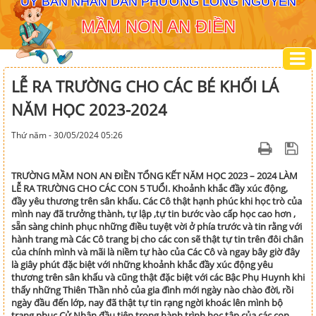
ỦY BAN NHÂN DÂN PHƯỜNG LONG NGUYÊN
MẦM NON AN ĐIỀN
LỄ RA TRƯỜNG CHO CÁC BÉ KHỐI LÁ
NĂM HỌC 2023-2024
Thứ năm - 30/05/2024 05:26
TRƯỜNG MẦM NON AN ĐIỀN TỔNG KẾT NĂM HỌC 2023 – 2024 LÀM
LỄ RA TRƯỜNG CHO CÁC CON 5 TUỔI. Khoảnh khắc đầy xúc động,
đầy yêu thương trên sân khấu. Các Cô thật hạnh phúc khi học trò của
mình nay đã trưởng thành, tự lập ,tự tin bước vào cấp học cao hơn ,
sẵn sàng chinh phục những điều tuyệt vời ở phía trước và tin rằng với
hành trang mà Các Cô trang bị cho các con sẽ thật tự tin trên đôi chân
của chính mình và mãi là niềm tự hào của Các Cô và ngay bây giờ đây
là giây phút đặc biệt với những khoảnh khắc đầy xúc động yêu
thương trên sân khấu và cũng thật đặc biệt với các Bậc Phụ Huynh khi
thấy những Thiên Thần nhỏ của gia đình mới ngày nào chào đời, rồi
ngày đầu đến lớp, nay đã thật tự tin rạng ngời khoác lên mình bộ
trang phục Cử Nhân đầu tiên trong hành trình học tập của các con.