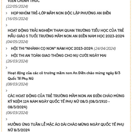
VIÊN CHÍNH THỨC
(22/05/2024)
HỌP NHÓM TRẺ-LỚP MẦM NON ĐỘC LẬP PHƯỜNG AN ĐIỀN
(16/05/2024)
HOẠT ĐỘNG TRẢI NGHIỆM THĂM QUAN TRƯỜNG TIỂU HỌC CỦA TRẺ
MẪU GIÁO 5 TUỔI TRƯỜNG MẦM NON AN ĐIỀN NĂM HỌC 2023-2024
(04/05/2024)
(24/04/2024)
HỘI THI "NHÀNH CỌ NON" NĂM HỌC 2023-2024
HỘI THI AN TOÀN GIAO THÔNG CHO NỤ CƯỜI NGÀY MAI
(26/03/2024)
Hoạt động của các cô trường mầm non An Điền chào mừng ngày 8/3
Quốc Tế Phụ Nữ
(08/03/2024)
CÁC HOẠT ĐỘNG CỦA TRẺ TRƯỜNG MẦM NON AN ĐIỀN CHÀO MỪNG
KỸ NIỆM 114 NĂM NGÀY QUỐC TẾ PHỤ NỮ 08/3 (08/3/1910 -
08/3/2024)
(06/03/2024)
HƯỞNG ỨNG TUẦN LỄ MẶC ÁO DÀI CHÀO MỪNG NGÀY QUỐC TẾ PHỤ
NỮ 8/3/2024