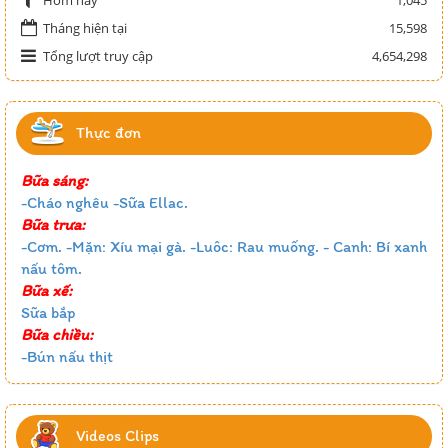
Tháng hiện tại
15,598
Tổng lượt truy cập
4,654,298
Thực đơn
Bữa sáng:
-Cháo nghêu -Sữa Ellac.
Bữa trưa:
-Cơm. -Mặn: Xíu mại gà. -Luôc: Rau muống. - Canh: Bí xanh
nấu tôm.
Bữa xế:
Sữa bắp
Bữa chiều:
-Bún nấu thịt
Videos Clips